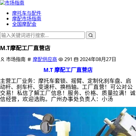
摩托车与配件
摩配市场指南
全国摩配会
M.T摩配工厂直营店
市场指南
摩配供应商
291
2024年08月27日
M.T 摩配工厂直营店
主营工厂业务：摩托车套锁、摇臂、定制化刹车盘、启
动杆、刹车杆、变速杆、换档轴。
工厂直营！可公对公
交易！私信了解工厂信息！服务、价格、质量拉满！
诚
信经营，欢迎选购。广州办事处负责人：小汤