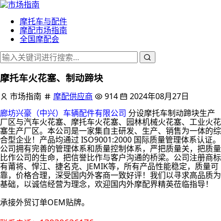
摩托车与配件
摩配市场指南
全国摩配会
摩托车火花塞、制动蹄块
市场指南
摩配供应商
914
2024年08月27日
廊坊兴豪（中兴）车辆配件有限公司
分设摩托车制动蹄块生产
厂区与汽车火花塞、摩托车火花塞、园林机械火花塞、工业火花
塞生产厂区。本公司是一家集自主研发、生产、销售为一体的综
合型企业！产品均通过
ISO9001:2000
国际质量管理体系认证。
公司拥有完善的管理体系和质量控制体系，严把质量关，把质量
比作公司的生命，把信誉比作与客户沟通的桥梁。公司注册商标
有莆将、悍江、捷名克、JEMIK等，所有产品性能稳定，质量可
靠，价格合理，深受国内外客商一致好评！我们以寻求高品质为
基础，以诚信经营为理念，欢迎国内外摩配界精英莅临指导！
承接外贸订单OEM贴牌。