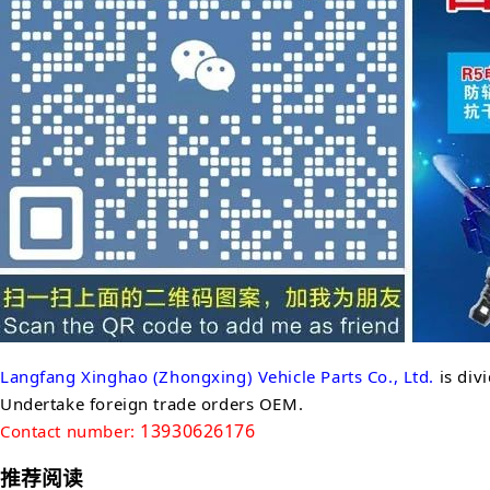
Langfang Xinghao (Zhongxing) Vehicle Parts Co., Ltd.
is div
Undertake foreign trade orders OEM.
13930626176
Contact number:
推荐阅读