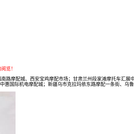
勿阅览！
幸福南路摩配城、西安宝鸡摩配市场；甘肃兰州段家滩摩托车汇展
中惠国际机电摩配城；新疆乌市克拉玛依东路摩配一条街、乌鲁