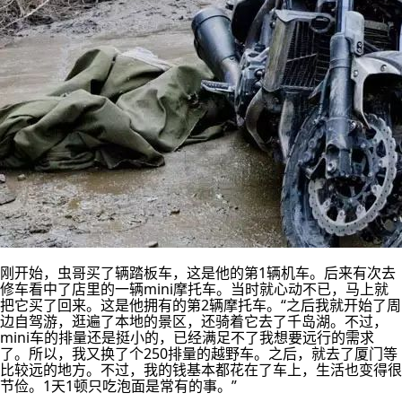
刚开始，虫哥买了辆踏板车，这是他的第1辆机车。后来有次去
修车看中了店里的一辆mini摩托车。当时就心动不已，马上就
把它买了回来。这是他拥有的第2辆摩托车。“之后我就开始了周
边自驾游，逛遍了本地的景区，还骑着它去了千岛湖。不过，
mini车的排量还是挺小的，已经满足不了我想要远行的需求
了。所以，我又换了个250排量的越野车。之后，就去了厦门等
比较远的地方。不过，我的钱基本都花在了车上，生活也变得很
节俭。1天1顿只吃泡面是常有的事。”