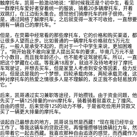
触摩托车，凯哥一脸激动地说：“那时候我还是个初中生，看见
一群摩托车爱好者穿着统一的服装，骑着20多辆摩托车，开着
双跳灯，在江边街头集合。感觉他们骑摩托车的样子很帅。于
是，通过网络了解摩托车，之后就变得一发不可收拾，一直想要
拥有一辆自己的摩托车。”
但是，在荧幕中经常看的那些摩托车，它的价格和购买渠道，都
让很多人望而止步。比如普通的一辆摩托车价格就在5万元左
右，一般人是承受不起的，而对于一个中学生来说，更加困难
了。“刚开始我不敢向家里人提出买车的要求，毕竟几万元不是
个小数目，而且我年龄还小，也不能考证驾驶机车。所以，一直
把这个梦藏在心底。等我满18周岁，就迫不及待地考好了摩托
车驾驶证，并想去买车，但是家里人考虑到安全等因素，极力反
对。但是这是我的一个梦想，四轮承载肉体，两轮承载灵魂，这
种对摩托车的热爱之情很多人是不理解的，反正我不会轻易放弃
它。”
后来，凯哥通过实习兼职等途径，开始攒钱。由于资金问题，他
先买了一辆125排量的mini摩托车，骑着骑着就喜欢上了撞风、
自由的感觉，后来觉得125的动力不够，于是省吃俭用并贷款又
买了一辆更大排量的摩托车。
谈起自己最想去的地方，凯哥说当然是西藏！“现在我已经毕业
工作了，等我这辆车的贷款还完，再慢慢攒够钱换辆拉力车，然
后带着它一起去西藏。我喜欢那种自由追逐的感觉，而西藏作为