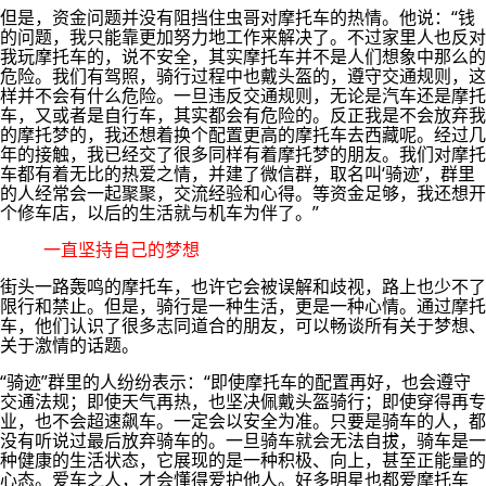
但是，资金问题并没有阻挡住虫哥对摩托车的热情。他说：“钱
的问题，我只能靠更加努力地工作来解决了。不过家里人也反对
我玩摩托车的，说不安全，其实摩托车并不是人们想象中那么的
危险。我们有驾照，骑行过程中也戴头盔的，遵守交通规则，这
样并不会有什么危险。一旦违反交通规则，无论是汽车还是摩托
车，又或者是自行车，其实都会有危险的。反正我是不会放弃我
的摩托梦的，我还想着换个配置更高的摩托车去西藏呢。经过几
年的接触，我已经交了很多同样有着摩托梦的朋友。我们对摩托
车都有着无比的热爱之情，并建了微信群，取名叫‘骑迹’，群里
的人经常会一起聚聚，交流经验和心得。等资金足够，我还想开
个修车店，以后的生活就与机车为伴了。”
一直坚持自己的梦想
街头一路轰鸣的摩托车，也许它会被误解和歧视，路上也少不了
限行和禁止。但是，骑行是一种生活，更是一种心情。通过摩托
车，他们认识了很多志同道合的朋友，可以畅谈所有关于梦想、
关于激情的话题。
“骑迹”群里的人纷纷表示：“即使摩托车的配置再好，也会遵守
交通法规；即使天气再热，也坚决佩戴头盔骑行；即使穿得再专
业，也不会超速飙车。一定会以安全为准。只要是骑车的人，都
没有听说过最后放弃骑车的。一旦骑车就会无法自拔，骑车是一
种健康的生活状态，它展现的是一种积极、向上，甚至正能量的
心态。爱车之人，才会懂得爱护他人。好多明星也都爱摩托车