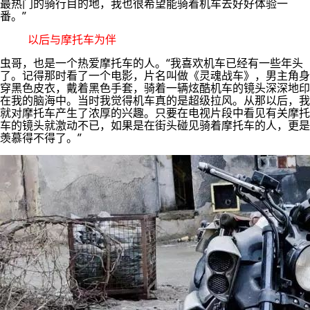
最热门的骑行目的地，我也很希望能骑着机车去好好体验一
番。”
以后与摩托车为伴
虫哥，也是一个热爱摩托车的人。“我喜欢机车已经有一些年头
了。记得那时看了一个电影，片名叫做《灵魂战车》，男主角身
穿黑色皮衣，戴着黑色手套，骑着一辆炫酷机车的镜头深深地印
在我的脑海中。当时我觉得机车真的是超级拉风。从那以后，我
就对摩托车产生了浓厚的兴趣。只要在电视片段中看见有关摩托
车的镜头就激动不已，如果是在街头碰见骑着摩托车的人，更是
羡慕得不得了。”