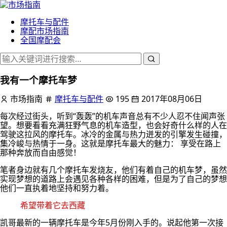
摩托车与配件
摩配市场指南
全国摩配会
我有一个摩托车梦
市场指南
摩托车与配件
195
2017年08月06日
每次经过街头，听到“轰轰”的机车声音总有不少人忍不住闻声张
望。想要看看充满狂野气息的机车造型，也会好奇什么样的人在
驾驶这拉风的摩托车。冰冷的金属与热力迸发的引擎发生碰撞，
集冷峻与热情于一身。这就是摩托车最大的魅力： 享受在路上
那种奔放而自由感觉！
笔者身边就有几个摩托车发烧友，他们有着自己的机车梦，虽然
实现梦想的道路上会遇见各种各样的困难，但是为了自己的梦想
他们一直执着地坚持和努力着。
希望带着它去西藏
凯哥最新的一辆摩托车是今年5月份刚入手的。说起他第一次接